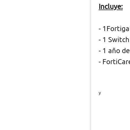
Incluye:
- 1Fortiga
- 1 Switc
- 1 año d
- FortiCa
y