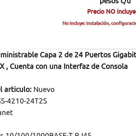
pesos c/u
Precio NO incluye
No incluye: instalación, configurac
ministrable Capa 2 de 24 Puertos Gigabi
 , Cuenta con una Interfaz de Consola
 articulo:
Nuevo
S-4210-24T2S
anet
os 10/100/1000BASE-T RJ45.