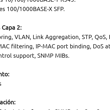
ces 100/1000BASE-X SFP.
 Capa 2:
oring, VLAN, Link Aggregation, STP, QoS
MAC filtering, IP-MAC port binding, DoS 
trol support, SNMP MIBs.
nto:
s
ación: