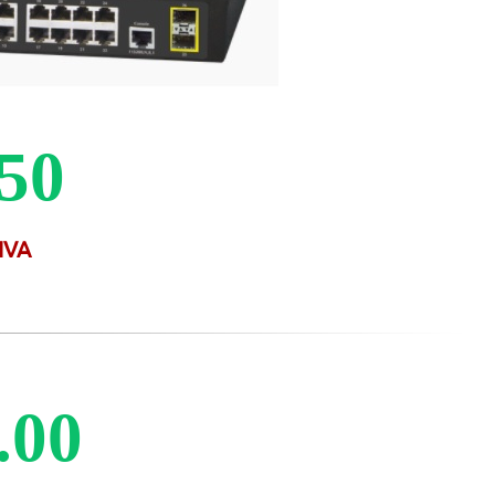
.50
 IVA
.00