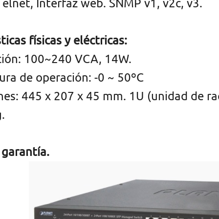
Telnet, Interfaz web. SNMP v1, v2c, v3.
ticas físicas y eléctricas:
ción: 100~240 VCA, 14W.
ra de operación: -0 ~ 50ºC
es: 445 x 207 x 45 mm. 1U (unidad de ra
.
 garantía.