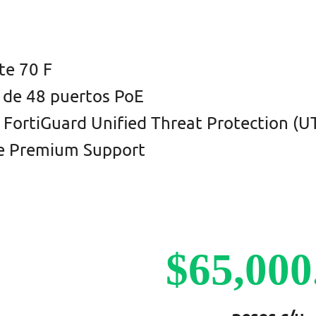
te 70 F
h de 48 puertos PoE
e FortiGuard Unified Threat Protection (U
re Premium Support
$65,000